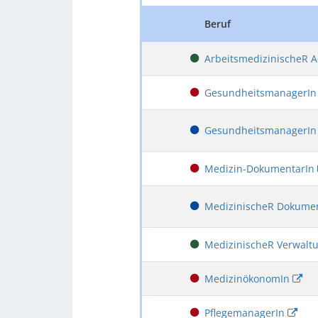
Beruf
ArbeitsmedizinischeR A
GesundheitsmanagerI
GesundheitsmanagerI
Medizin-DokumentarIn
MedizinischeR Dokumen
MedizinischeR Verwalt
MedizinökonomIn
PflegemanagerIn