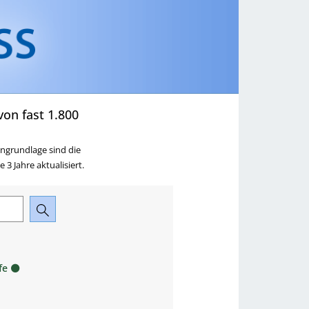
ringen
zu Ausbildung,
Beruf & Karriere springen
on fast 1.800
ngrundlage sind die
3 Jahre aktualisiert.
fe