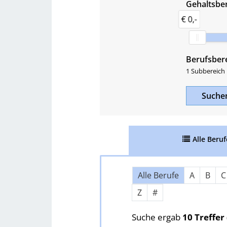
Gehaltsber
€ 0,-
Berufsber
1 Subbereich
Such
Alle
Beruf
Über Buchstaben springen
Alle Berufe
A
B
C
Z
#
Suche ergab
10 Treffer