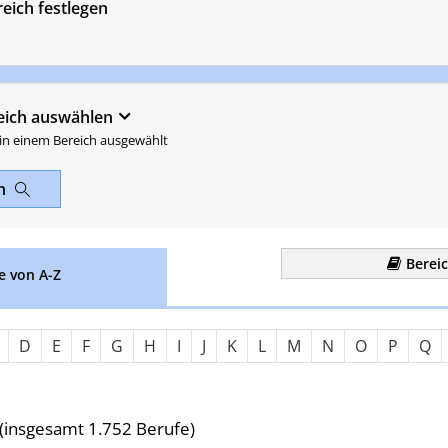
eich festlegen
eich auswählen
 in einem Bereich ausgewählt
en
Berei
e von A-Z
Nach Anfangsbuchstaben fil
D
E
F
G
H
I
J
K
L
M
N
O
P
Q
(insgesamt 1.752 Berufe)