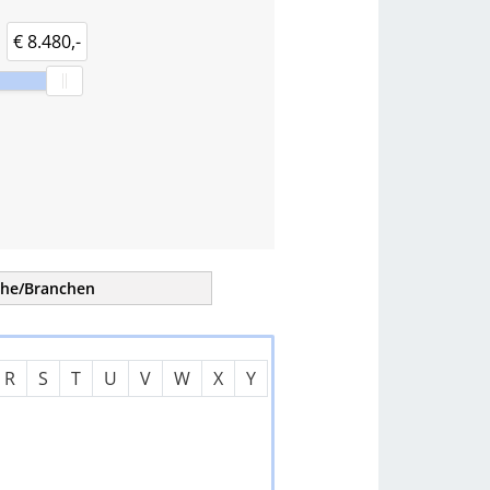
€ 8.480,-
che/
Branchen
tern
R
S
T
U
V
W
X
Y