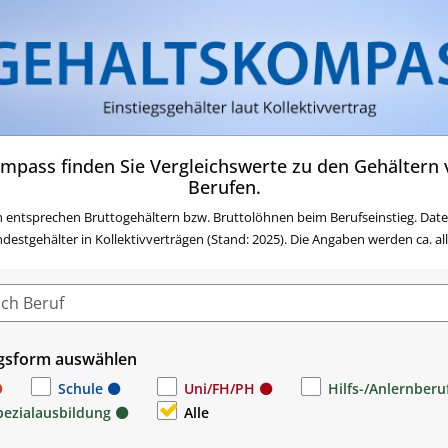
Zum Inhalt springen
Zum Navigationsmenü sp
Zur Suche springen
Zur Footer springen
Zum Das Portal des AMS 
mpass finden Sie Vergleichswerte zu den Gehältern v
Berufen.
 entsprechen Bruttogehältern bzw. Bruttolöhnen beim Berufseinstieg. Date
stgehälter in Kollektivverträgen (Stand: 2025). Die Angaben werden ca. alle 
gsform auswählen
Schule
Uni/FH/PH
Hilfs-/Anlernberu
pezialausbildung
Alle