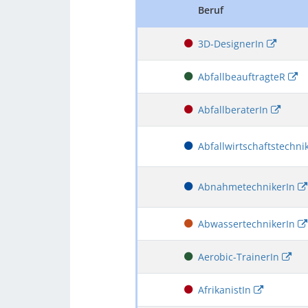
Beruf
3D-DesignerIn
AbfallbeauftragteR
AbfallberaterIn
Abfallwirtschaftstechni
AbnahmetechnikerIn
AbwassertechnikerIn
Aerobic-TrainerIn
AfrikanistIn