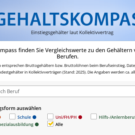
Zum Inhalt springen
Zum Navigationsmenü sp
Zur Suche springen
Zur Footer springen
Zum Das Portal des AMS 
mpass finden Sie Vergleichswerte zu den Gehältern v
Berufen.
 entsprechen Bruttogehältern bzw. Bruttolöhnen beim Berufseinstieg. Date
stgehälter in Kollektivverträgen (Stand: 2025). Die Angaben werden ca. alle 
gsform auswählen
Schule
Uni/FH/PH
Hilfs-/Anlernberu
pezialausbildung
Alle