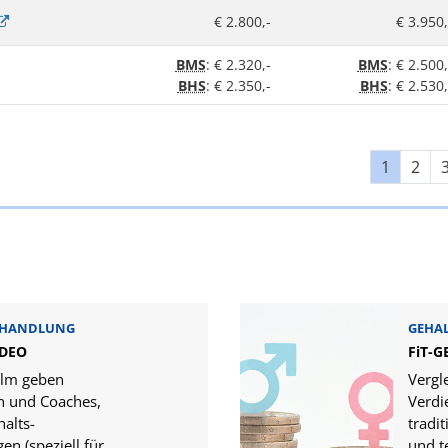
€ 2.800,-
€ 3.950,
BMS
: € 2.320,-
BMS
: € 2.500,
BHS
: € 2.350,-
BHS
: € 2.530,
1
2
RHANDLUNG
GEHAL
IDEO
FiT-
ilm geben
Vergl
n und Coaches,
Verdi
halts-
tradi
en (speziell für
und t