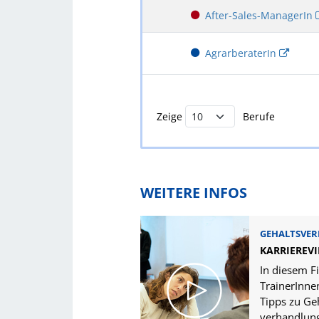
After-Sales-ManagerIn
AgrarberaterIn
Buchstabenfilter und Berufsliste
Zeige
Berufe
WEITERE INFOS
GEHALTSVE
KARRIEREV
In diesem F
TrainerInne
Tipps zu Ge
verhandlung