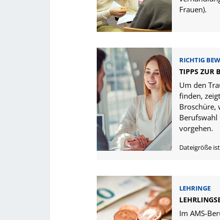
Frauen).
RICHTIG BE
TIPPS ZUR
Um den Tra
finden, zeig
Broschüre, w
Berufswahl
vorgehen.
Dateigröße is
LEHRINGE
LEHRLING
Im AMS-Ber