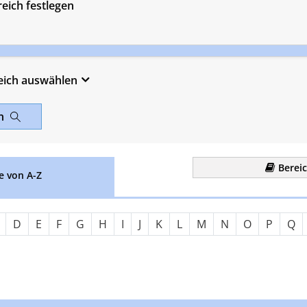
eich festlegen
eich auswählen
en
Berei
e von A-Z
Nach Anfangsbuchstaben fil
D
E
F
G
H
I
J
K
L
M
N
O
P
Q