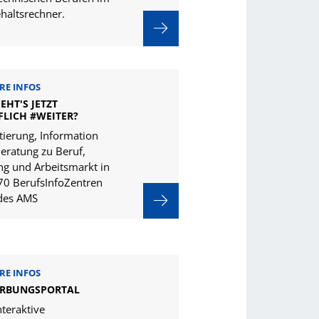
ehaltsrechner.
RE INFOS
EHT'S JETZT
FLICH #WEITER?
tierung, Information
eratung zu Beruf,
ng und Arbeitsmarkt in
70 BerufsInfoZentren
 des AMS
RE INFOS
RBUNGSPORTAL
nteraktive