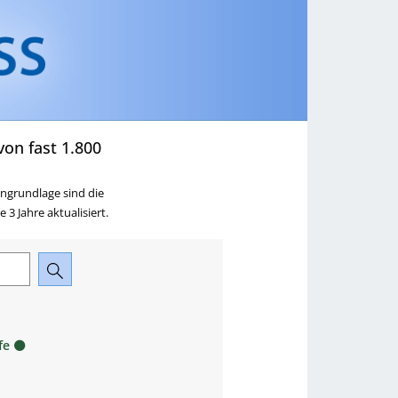
ringen
zu Ausbildung,
Beruf & Karriere springen
on fast 1.800
ngrundlage sind die
3 Jahre aktualisiert.
fe