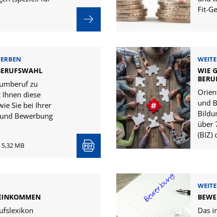
Fit-G
WERBEN
WEITE
 BERUFSWAHL
WIE G
BERU
umberuf zu
Orien
t Ihnen diese
und B
ie Sie bei Ihrer
Bildu
 und Bewerbung
über 
(BIZ)
t 5,32 MB
WEITE
SEINKOMMEN
BEWE
ufslexikon
Das i