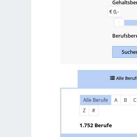
Gehaltsber
€ 0,-
Berufsber
Such
Alle
Beruf
Über Buchstaben springen
Alle Berufe
A
B
C
Z
#
1.752 Berufe