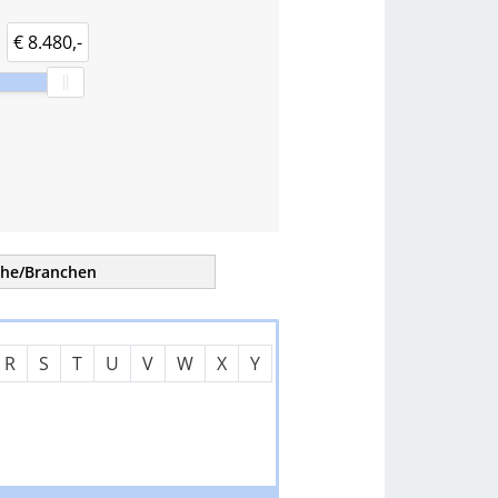
€ 8.480,-
che/
Branchen
tern
R
S
T
U
V
W
X
Y