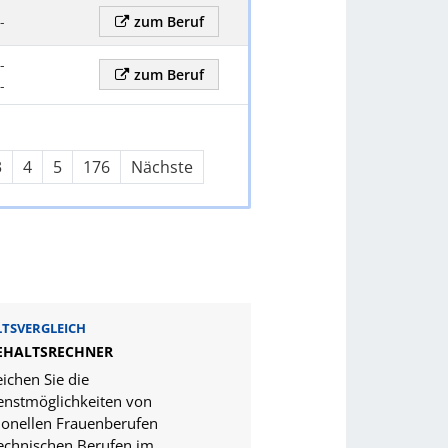
-
zum Beruf
-
zum Beruf
-
3
4
5
176
Nächste
TSVERGLEICH
GEHALTSRECHNER
eichen Sie die
enstmöglichkeiten von
tionellen Frauenberufen
echnischen Berufen im