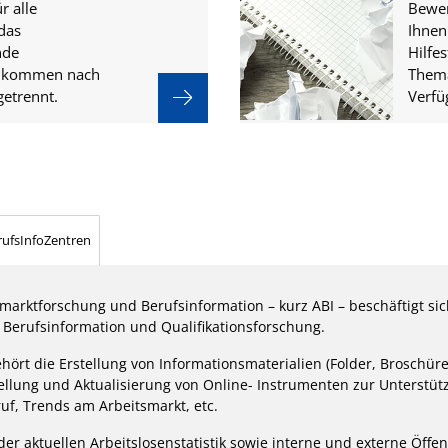
r alle
Bewer
das
Ihnen
nde
Hilfe
inkommen nach
Thema
getrennt.
Verfü
rufsInfoZentren
smarktforschung und Berufsinformation – kurz ABI – beschäftigt si
, Berufsinformation und Qualifikationsforschung.
ört die Erstellung von Informationsmaterialien (Folder, Broschüre
tellung und Aktualisierung von Online- Instrumenten zur Unterstüt
uf, Trends am Arbeitsmarkt, etc.
der aktuellen Arbeitslosenstatistik sowie interne und externe Öffen