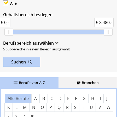
Alle
Gehaltsbereich festlegen
€ 0,-
€ 8.480,-
Berufsbereich auswählen
5 Subbereiche in einem Bereich ausgewählt
Suchen
Berufe von A-Z
Branchen
Über Buchstaben springen
Nach Anfangsbuchstaben filter
Alle Berufe
A
B
C
D
E
F
G
H
I
J
K
L
M
N
O
P
Q
R
S
T
U
V
W
X
Y
Z
#