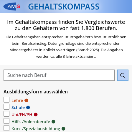
Zum Inhalt springen
Zum Navigationsmenü sp
Zur Suche springen
Zur Footer springen
Zum Das Portal des AMS 
Im Gehaltskompass finden Sie Vergleichswerte
Beruf & Karriere springen
zu den Gehältern von fast 1.800 Berufen.
Die Gehaltsangaben entsprechen Bruttogehältern bzw. Bruttolöhnen
beim Berufseinstieg. Datengrundlage sind die entsprechenden
Mindestgehälter in Kollektivverträgen (Stand: 2025). Die Angaben
werden ca. alle 3 Jahre aktualisiert.
Ausbildungsform auswählen
Lehre
Schule
Uni/FH/PH
Hilfs-/Anlernberufe
Kurz-/Spezialausbildung