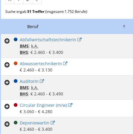
Suche ergab
51 Treffer
(insgesamt 1.752 Berufe)
Beruf
G
AbfallwirtschaftstechnikerIn
BMS
:
k.A.
BHS
: € 2.460 - € 3.400
AbwassertechnikerIn
€ 2.460 - € 3.130
AuditorIn
BMS
:
k.A.
BHS
: € 2.460 - € 3.490
Circular Engineer (m/w)
€ 3.060 - € 4.280
DeponiewartIn
€ 2.460 - € 3.400