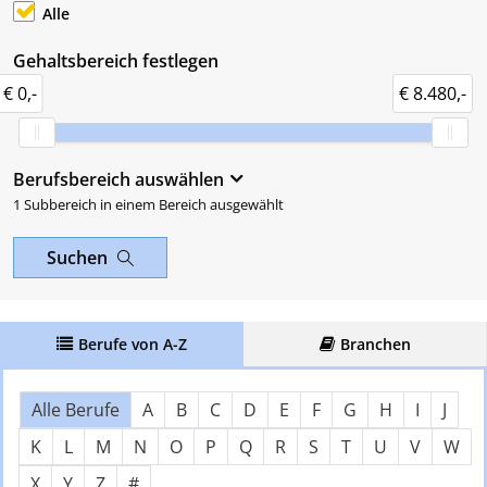
Alle
Gehaltsbereich festlegen
€ 0,-
€ 8.480,-
Berufsbereich auswählen
1 Subbereich in einem Bereich ausgewählt
Suchen
Berufe von A-Z
Branchen
Über Buchstaben springen
Nach Anfangsbuchstaben filter
Alle Berufe
A
B
C
D
E
F
G
H
I
J
K
L
M
N
O
P
Q
R
S
T
U
V
W
X
Y
Z
#