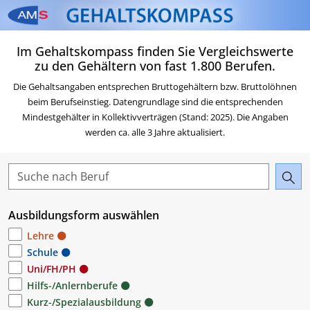
Zum Inhalt springen
Zum Navigationsmenü sp
Zur Suche springen
Zur Footer springen
Zum Das Portal des AMS 
Im Gehaltskompass finden Sie Vergleichswerte
Beruf & Karriere springen
zu den Gehältern von fast 1.800 Berufen.
Die Gehaltsangaben entsprechen Bruttogehältern bzw. Bruttolöhnen
beim Berufseinstieg. Datengrundlage sind die entsprechenden
Mindestgehälter in Kollektivverträgen (Stand: 2025). Die Angaben
werden ca. alle 3 Jahre aktualisiert.
Ausbildungsform auswählen
Lehre
Schule
Uni/FH/PH
Hilfs-/Anlernberufe
Kurz-/Spezialausbildung