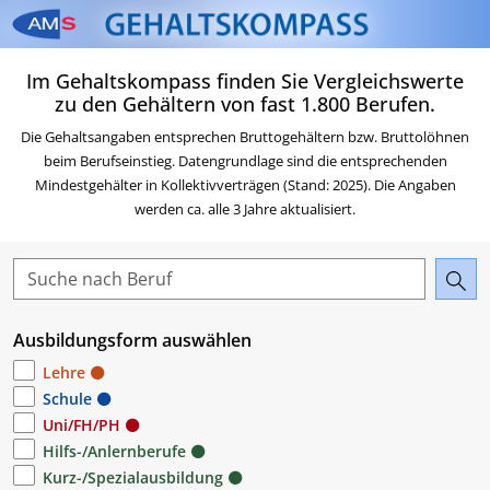
Zum Inhalt springen
Zum Navigationsmenü sp
Zur Suche springen
Zur Footer springen
Zum Das Portal des AMS 
Im Gehaltskompass finden Sie Vergleichswerte
Beruf & Karriere springen
zu den Gehältern von fast 1.800 Berufen.
Die Gehaltsangaben entsprechen Bruttogehältern bzw. Bruttolöhnen
beim Berufseinstieg. Datengrundlage sind die entsprechenden
Mindestgehälter in Kollektivverträgen (Stand: 2025). Die Angaben
werden ca. alle 3 Jahre aktualisiert.
Ausbildungsform auswählen
Lehre
Schule
Uni/FH/PH
Hilfs-/Anlernberufe
Kurz-/Spezialausbildung