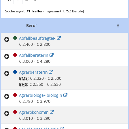
Suche ergab
71 Treffer
(insgesamt 1.752 Berufe)
Beruf
Ge
AbfallbeauftragteR
€ 2.460 - € 2.800
AbfallberaterIn
€ 3.060 - € 4.280
AgrarberaterIn
BMS
: € 2.320 - € 2.500
BHS
: € 2.350 - € 2.530
Agrarbiologe/-biologin
€ 2.780 - € 3.970
AgrarökonomIn
€ 3.010 - € 3.290