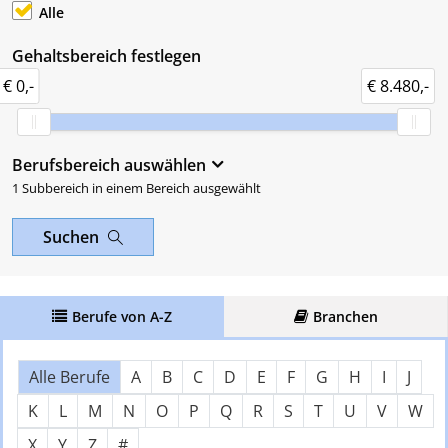
Alle
Gehaltsbereich festlegen
€ 0,-
€ 8.480,-
Berufsbereich auswählen
1 Subbereich in einem Bereich ausgewählt
Suchen
Berufe von A-Z
Branchen
Über Buchstaben springen
Nach Anfangsbuchstaben filter
Alle Berufe
A
B
C
D
E
F
G
H
I
J
K
L
M
N
O
P
Q
R
S
T
U
V
W
X
Y
Z
#