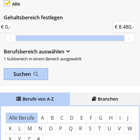
Alle
Gehaltsbereich festlegen
€ 0,-
€ 8.480,-
Berufsbereich auswählen
1 Subbereich in einem Bereich ausgewählt
Suchen
Berufe von A-Z
Branchen
Über Buchstaben springen
Nach Anfangsbuchstaben filter
Alle Berufe
A
B
C
D
E
F
G
H
I
J
K
L
M
N
O
P
Q
R
S
T
U
V
W
X
Y
Z
#