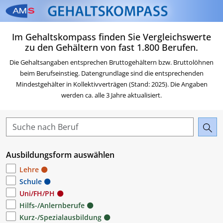
Zum Inhalt springen
Zum Navigationsmenü sp
Zur Suche springen
Zur Footer springen
Zum Das Portal des AMS 
Im Gehaltskompass finden Sie Vergleichswerte
Beruf & Karriere springen
zu den Gehältern von fast 1.800 Berufen.
Die Gehaltsangaben entsprechen Bruttogehältern bzw. Bruttolöhnen
beim Berufseinstieg. Datengrundlage sind die entsprechenden
Mindestgehälter in Kollektivverträgen (Stand: 2025). Die Angaben
werden ca. alle 3 Jahre aktualisiert.
Ausbildungsform auswählen
Lehre
Schule
Uni/FH/PH
Hilfs-/Anlernberufe
Kurz-/Spezialausbildung