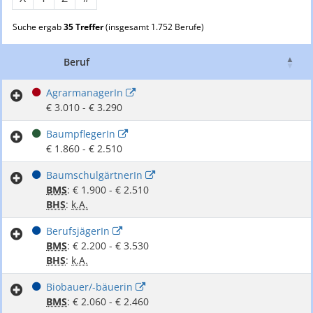
Suche ergab
35 Treffer
(insgesamt 1.752 Berufe)
Beruf
G
AgrarmanagerIn
€ 3.010 - € 3.290
BaumpflegerIn
€ 1.860 - € 2.510
BaumschulgärtnerIn
BMS
: € 1.900 - € 2.510
BHS
:
k.A.
BerufsjägerIn
BMS
: € 2.200 - € 3.530
BHS
:
k.A.
Biobauer/-bäuerin
BMS
: € 2.060 - € 2.460