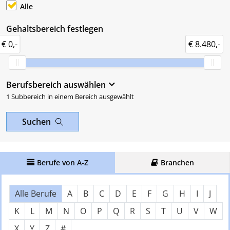
Alle
Gehaltsbereich festlegen
€ 0,-
€ 8.480,-
Berufsbereich auswählen
1 Subbereich in einem Bereich ausgewählt
Suchen
Berufe von A-Z
Branchen
Über Buchstaben springen
Nach Anfangsbuchstaben filter
Alle Berufe
A
B
C
D
E
F
G
H
I
J
K
L
M
N
O
P
Q
R
S
T
U
V
W
X
Y
Z
#