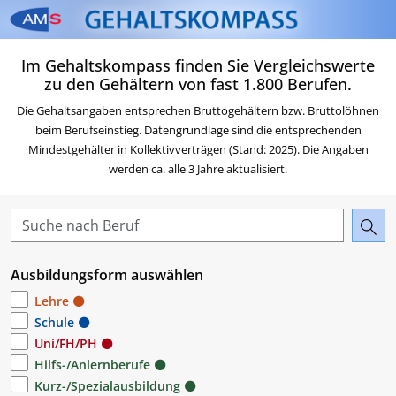
Zum Inhalt springen
Zum Navigationsmenü sp
Zur Suche springen
Zur Footer springen
Zum Das Portal des AMS 
Im Gehaltskompass finden Sie Vergleichswerte
Beruf & Karriere springen
zu den Gehältern von fast 1.800 Berufen.
Die Gehaltsangaben entsprechen Bruttogehältern bzw. Bruttolöhnen
beim Berufseinstieg. Datengrundlage sind die entsprechenden
Mindestgehälter in Kollektivverträgen (Stand: 2025). Die Angaben
werden ca. alle 3 Jahre aktualisiert.
Ausbildungsform auswählen
Lehre
Schule
Uni/FH/PH
Hilfs-/Anlernberufe
Kurz-/Spezialausbildung