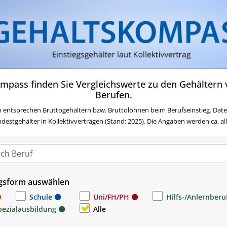
Zum Inhalt springen
Zum Navigationsmenü sp
Zur Suche springen
Zur Footer springen
Zum Das Portal des AMS 
mpass finden Sie Vergleichswerte zu den Gehältern v
Berufen.
 entsprechen Bruttogehältern bzw. Bruttolöhnen beim Berufseinstieg. Date
stgehälter in Kollektivverträgen (Stand: 2025). Die Angaben werden ca. alle 
gsform auswählen
Schule
Uni/FH/PH
Hilfs-/Anlernberu
pezialausbildung
Alle