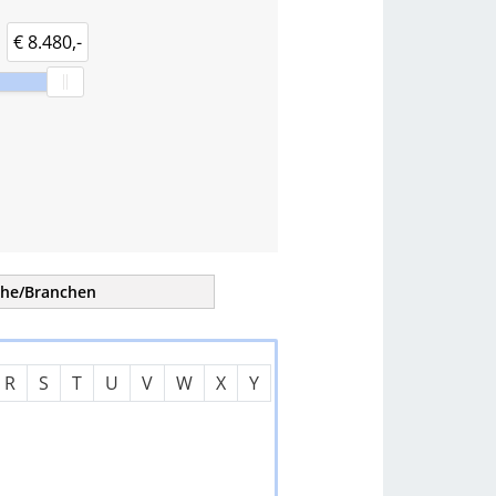
€ 8.480,-
che/
Branchen
tern
R
S
T
U
V
W
X
Y