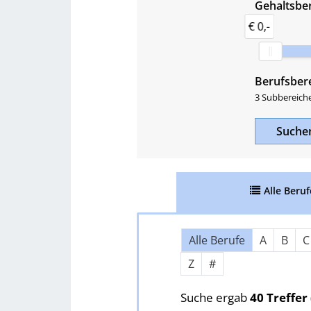
Gehaltsber
€ 0,-
Berufsber
3 Subbereich
Such
Alle
Beruf
Über Buchstaben springen
Alle Berufe
A
B
C
Z
#
Suche ergab
40 Treffer