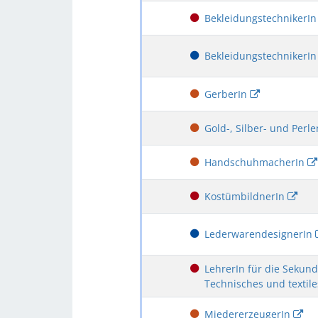
BekleidungstechnikerI
BekleidungstechnikerI
GerberIn
Gold-, Silber- und Perl
HandschuhmacherIn
KostümbildnerIn
LederwarendesignerIn
LehrerIn für die Sekund
Technisches und textil
MiedererzeugerIn