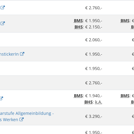
n
€ 2.760,-
BMS
: € 1.950,-
BMS
: 
n
BHS
: € 2.150,-
B
€ 2.060,-
€
enstickerIn
€ 1.950,-
€
€ 1.950,-
€
€ 2.760,-
BMS
: € 1.940,-
BMS
: 
BHS
:
k.A.
B
arstufe Allgemeinbildung -
€ 3.290,-
€
es Werken
€ 1.950,-
€