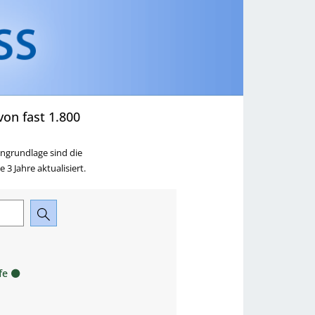
ringen
zu Ausbildung,
Beruf & Karriere springen
on fast 1.800
ngrundlage sind die
3 Jahre aktualisiert.
fe