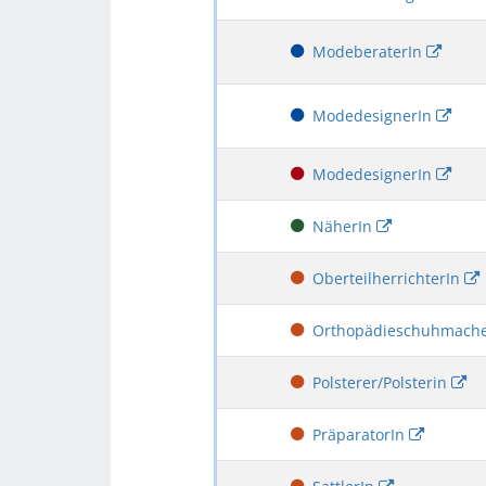
ModeberaterIn
ModedesignerIn
ModedesignerIn
NäherIn
OberteilherrichterIn
Orthopädieschuhmach
Polsterer/Polsterin
PräparatorIn