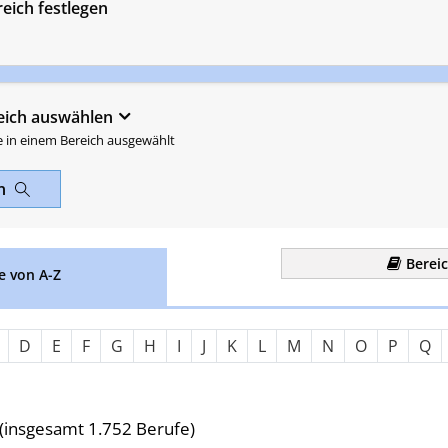
eich festlegen
eich auswählen
e in einem Bereich ausgewählt
en
Berei
e von A-Z
Nach Anfangsbuchstaben fil
D
E
F
G
H
I
J
K
L
M
N
O
P
Q
(insgesamt 1.752 Berufe)