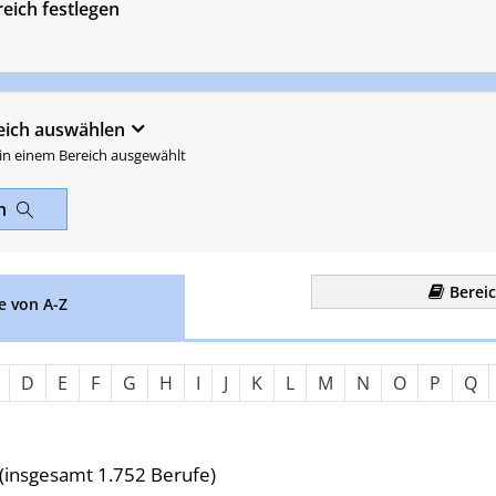
eich festlegen
eich auswählen
 in einem Bereich ausgewählt
en
Berei
e von A-Z
Nach Anfangsbuchstaben fil
D
E
F
G
H
I
J
K
L
M
N
O
P
Q
(insgesamt 1.752 Berufe)