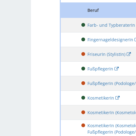
Beruf
Farb- und TypberaterI
FingernageldesignerIn
FriseurIn (StylistIn)
FußpflegerIn
FußpflegerIn (Podologe
KosmetikerIn
KosmetikerIn (Kosmeto
KosmetikerIn (Kosmetol
FußpflegerIn (Podologe