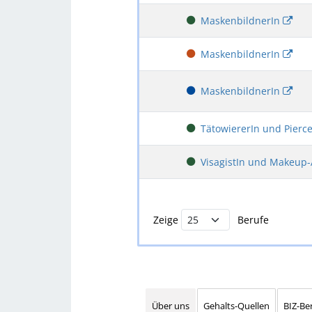
MaskenbildnerIn
MaskenbildnerIn
MaskenbildnerIn
TätowiererIn und Pierc
VisagistIn und Makeup-
Buchstabenfilter und Berufsliste
Zeige
Berufe
Über uns
Gehalts-Quellen
BIZ-Be