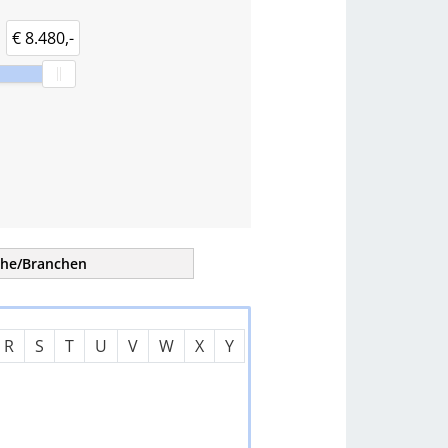
€ 8.480,-
che/
Branchen
tern
R
S
T
U
V
W
X
Y