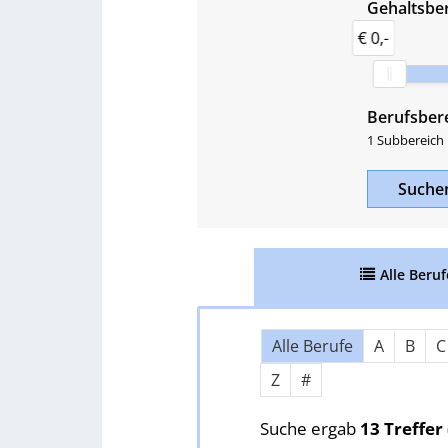
Gehaltsber
€ 0,-
Berufsber
1 Subbereich
Such
Alle
Beruf
Über Buchstaben springen
Alle Berufe
A
B
C
Z
#
Suche ergab
13 Treffer