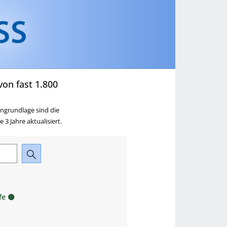
ringen
zu Ausbildung,
Beruf & Karriere springen
on fast 1.800
ngrundlage sind die
3 Jahre aktualisiert.
fe