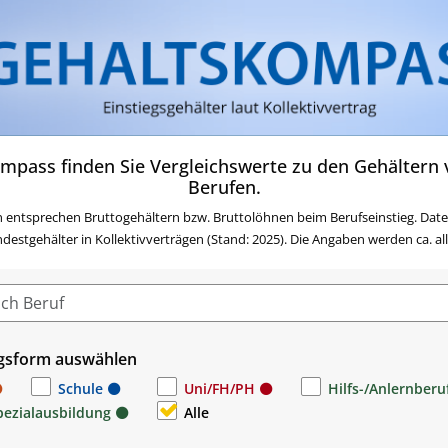
Zum Inhalt springen
Zum Navigationsmenü sp
Zur Suche springen
Zur Footer springen
Zum Das Portal des AMS 
mpass finden Sie Vergleichswerte zu den Gehältern v
Berufen.
 entsprechen Bruttogehältern bzw. Bruttolöhnen beim Berufseinstieg. Date
stgehälter in Kollektivverträgen (Stand: 2025). Die Angaben werden ca. alle 
gsform auswählen
Schule
Uni/FH/PH
Hilfs-/Anlernberu
pezialausbildung
Alle