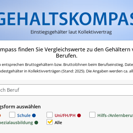
Zum Inhalt springen
Zum Navigationsmenü sp
Zur Suche springen
Zur Footer springen
Zum Das Portal des AMS 
mpass finden Sie Vergleichswerte zu den Gehältern v
Berufen.
 entsprechen Bruttogehältern bzw. Bruttolöhnen beim Berufseinstieg. Date
stgehälter in Kollektivverträgen (Stand: 2025). Die Angaben werden ca. alle 
gsform auswählen
Schule
Uni/FH/PH
Hilfs-/Anlernberu
pezialausbildung
Alle