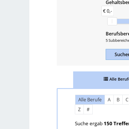
Gehaltsber
€ 0,-
Berufsber
5 Subbereich
Such
Alle
Beruf
Über Buchstaben springen
Alle Berufe
A
B
C
Z
#
Suche ergab
150 Treffe