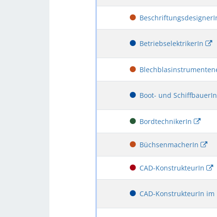
Beschriftungsdesigner
BetriebselektrikerIn
Blechblasinstrumenten
Boot- und SchiffbauerI
BordtechnikerIn
BüchsenmacherIn
CAD-KonstrukteurIn
CAD-KonstrukteurIn im