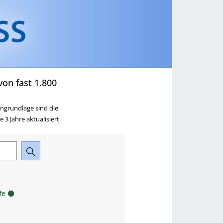
ringen
zu Ausbildung,
Beruf & Karriere springen
on fast 1.800
ngrundlage sind die
3 Jahre aktualisiert.
fe