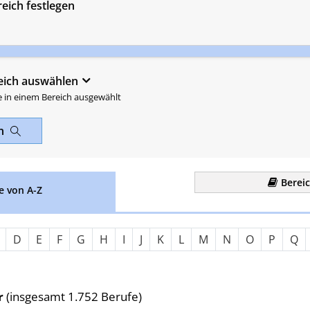
eich festlegen
eich auswählen
e in einem Bereich ausgewählt
en
Berei
e von A-Z
Nach Anfangsbuchstaben fil
D
E
F
G
H
I
J
K
L
M
N
O
P
Q
r
(insgesamt 1.752 Berufe)