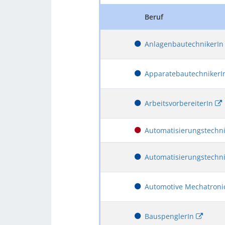
Beruf
AnlagenbautechnikerI
Apparatebautechniker
ArbeitsvorbereiterIn
Automatisierungstechn
Automatisierungstechn
Automotive Mechatroni
BauspenglerIn