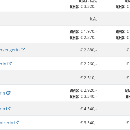
BMS
:
k.A.
B
BHS
: € 3.320,-
BHS
: €
k.A.
BMS
: € 1.970,-
BMS
: €
BHS
: € 2.370,-
BHS
: €
erzeugerIn
€ 2.880,-
€
erIn
€ 2.260,-
€
€ 2.510,-
€
BMS
: € 2.920,-
B
erIn
BHS
: € 3.340,-
B
erIn
€ 4.340,-
nikerIn
€ 3.340,-
€