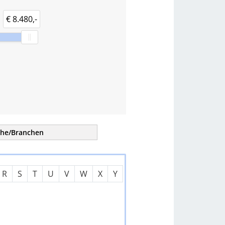
€ 8.480,-
che/
Branchen
tern
R
S
T
U
V
W
X
Y