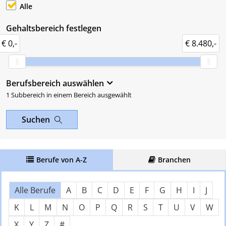
Alle
Gehaltsbereich festlegen
€ 0,-
€ 8.480,-
Berufsbereich auswählen
1 Subbereich in einem Bereich ausgewählt
Suchen
Berufe von A-Z
Branchen
Über Buchstaben springen
Nach Anfangsbuchstaben filter
Alle Berufe
A
B
C
D
E
F
G
H
I
J
K
L
M
N
O
P
Q
R
S
T
U
V
W
X
Y
Z
#