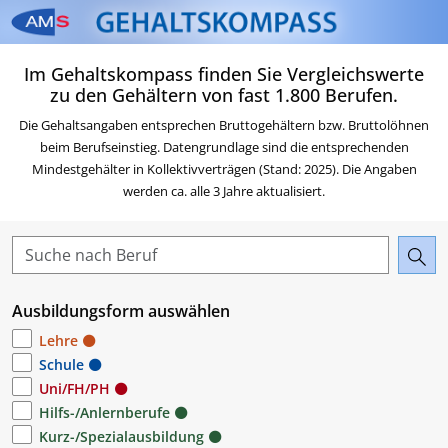
Zum Inhalt springen
Zum Navigationsmenü sp
Zur Suche springen
Zur Footer springen
Zum Das Portal des AMS 
Im Gehaltskompass finden Sie Vergleichswerte
Beruf & Karriere springen
zu den Gehältern von fast 1.800 Berufen.
Die Gehaltsangaben entsprechen Bruttogehältern bzw. Bruttolöhnen
beim Berufseinstieg. Datengrundlage sind die entsprechenden
Mindestgehälter in Kollektivverträgen (Stand: 2025). Die Angaben
werden ca. alle 3 Jahre aktualisiert.
Ausbildungsform auswählen
Lehre
Schule
Uni/FH/PH
Hilfs-/Anlernberufe
Kurz-/Spezialausbildung