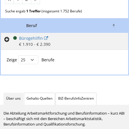
Suche ergab
1 Treffer
(insgesamt 1.752 Berufe)
Beruf
Geh
BürogehilfIn
€ 1.910 - € 2.390
Buchstabenfilter und Berufsliste
Zeige
Berufe
Über uns
Gehalts-Quellen
BIZ-BerufsInfoZentren
Die Abteilung Arbeitsmarktforschung und Berufsinformation – kurz ABI
– beschäftigt sich mit den Bereichen Arbeitsmarktstatistik,
Berufsinformation und Qualifikationsforschung.